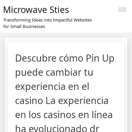
Skip
Microwave Sties
to
content
Transforming Ideas into Impactful Websites
for Small Businesses
Descubre cómo Pin Up
puede cambiar tu
experiencia en el
casino La experiencia
en los casinos en línea
ha evolucionado dr