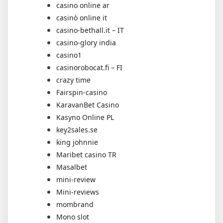
casino online ar
casinò online it
casino-bethall.it – IT
casino-glory india
casino1
casinorobocat.fi – FI
crazy time
Fairspin-casino
KaravanBet Casino
Kasyno Online PL
key2sales.se
king johnnie
Maribet casino TR
Masalbet
mini-review
Mini-reviews
mombrand
Mono slot