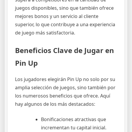
juegos disponibles, sino que también ofrece
mejores bonos y un servicio al cliente
superior, lo que contribuye a una experiencia
de juego más satisfactoria.
Beneficios Clave de Jugar en
Pin Up
Los jugadores elegirán Pin Up no solo por su
amplia selección de juegos, sino también por
los numerosos beneficios que ofrece. Aquí
hay algunos de los más destacados:
Bonificaciones atractivas que
incrementan tu capital inicial.