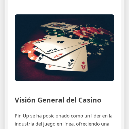
Visión General del Casino
Pin Up se ha posicionado como un líder en la
industria del juego en línea, ofreciendo una