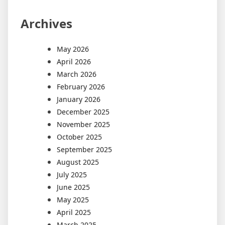
Archives
May 2026
April 2026
March 2026
February 2026
January 2026
December 2025
November 2025
October 2025
September 2025
August 2025
July 2025
June 2025
May 2025
April 2025
March 2025