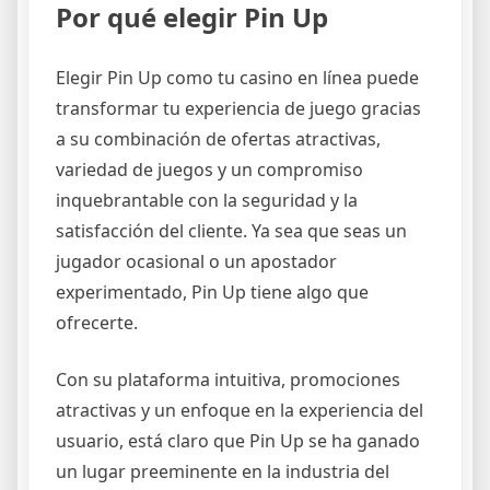
Por qué elegir Pin Up
Elegir Pin Up como tu casino en línea puede
transformar tu experiencia de juego gracias
a su combinación de ofertas atractivas,
variedad de juegos y un compromiso
inquebrantable con la seguridad y la
satisfacción del cliente. Ya sea que seas un
jugador ocasional o un apostador
experimentado, Pin Up tiene algo que
ofrecerte.
Con su plataforma intuitiva, promociones
atractivas y un enfoque en la experiencia del
usuario, está claro que Pin Up se ha ganado
un lugar preeminente en la industria del