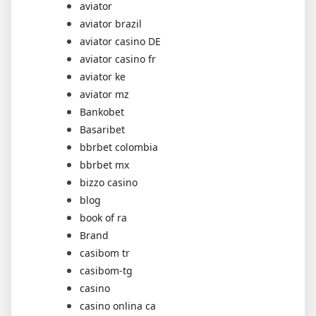
aviator
aviator brazil
aviator casino DE
aviator casino fr
aviator ke
aviator mz
Bankobet
Basaribet
bbrbet colombia
bbrbet mx
bizzo casino
blog
book of ra
Brand
casibom tr
casibom-tg
casino
casino onlina ca