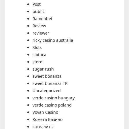
Post
public
Ramenbet
Review
reviewer
ricky casino australia
Slots
slottica
store
sugar rush
sweet bonanza
sweet bonanza TR
Uncategorized
verde casino hungary
verde casino poland
Vovan Casino
Комета Казино
сателлиты