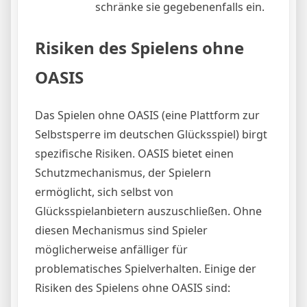
schränke sie gegebenenfalls ein.
Risiken des Spielens ohne
OASIS
Das Spielen ohne OASIS (eine Plattform zur
Selbstsperre im deutschen Glücksspiel) birgt
spezifische Risiken. OASIS bietet einen
Schutzmechanismus, der Spielern
ermöglicht, sich selbst von
Glücksspielanbietern auszuschließen. Ohne
diesen Mechanismus sind Spieler
möglicherweise anfälliger für
problematisches Spielverhalten. Einige der
Risiken des Spielens ohne OASIS sind: