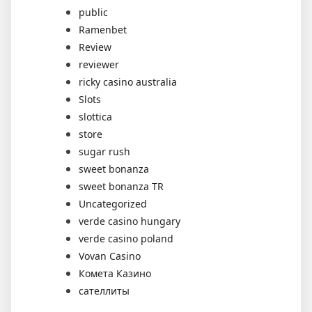
public
Ramenbet
Review
reviewer
ricky casino australia
Slots
slottica
store
sugar rush
sweet bonanza
sweet bonanza TR
Uncategorized
verde casino hungary
verde casino poland
Vovan Casino
Комета Казино
сателлиты