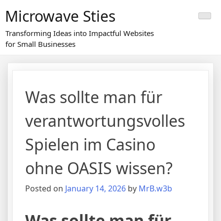
Skip
Microwave Sties
to
content
Transforming Ideas into Impactful Websites
for Small Businesses
Was sollte man für
verantwortungsvolles
Spielen im Casino
ohne OASIS wissen?
Posted on
January 14, 2026
by
MrB.w3b
Was sollte man für