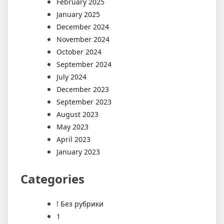
February 2025
January 2025
December 2024
November 2024
October 2024
September 2024
July 2024
December 2023
September 2023
August 2023
May 2023
April 2023
January 2023
Categories
! Без рубрики
1