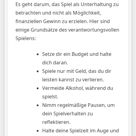
Es geht darum, das Spiel als Unterhaltung zu
betrachten und nicht als Möglichkeit,
finanziellen Gewinn zu erzielen. Hier sind
einige Grundsätze des verantwortungsvollen
Spielens:
Setze dir ein Budget und halte
dich daran.
Spiele nur mit Geld, das du dir
leisten kannst zu verlieren.
Vermeide Alkohol, während du
spielst.
Nimm regelmäßige Pausen, um
dein Spielverhalten zu
reflektieren.
Halte deine Spielzeit im Auge und