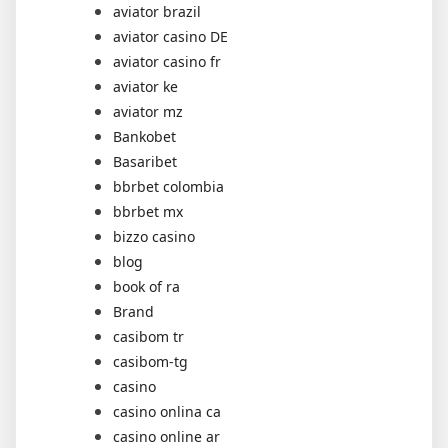
aviator brazil
aviator casino DE
aviator casino fr
aviator ke
aviator mz
Bankobet
Basaribet
bbrbet colombia
bbrbet mx
bizzo casino
blog
book of ra
Brand
casibom tr
casibom-tg
casino
casino onlina ca
casino online ar