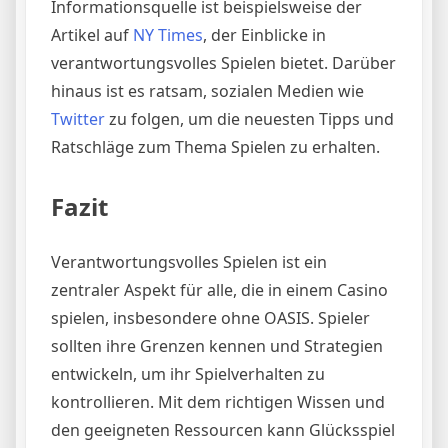
Informationsquelle ist beispielsweise der
Artikel auf
NY Times
, der Einblicke in
verantwortungsvolles Spielen bietet. Darüber
hinaus ist es ratsam, sozialen Medien wie
Twitter
zu folgen, um die neuesten Tipps und
Ratschläge zum Thema Spielen zu erhalten.
Fazit
Verantwortungsvolles Spielen ist ein
zentraler Aspekt für alle, die in einem Casino
spielen, insbesondere ohne OASIS. Spieler
sollten ihre Grenzen kennen und Strategien
entwickeln, um ihr Spielverhalten zu
kontrollieren. Mit dem richtigen Wissen und
den geeigneten Ressourcen kann Glücksspiel