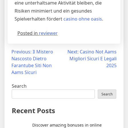
eine unterhaltsame Aktivität bleiben, die
Risiken minimiert und ein gesundes
Spielverhalten fördert
casino ohne oasis
.
Posted in
reviewer
Post
Previous:
Il Mistero
Next:
Casino Not Aams
Nascosto Dietro
Migliori Sicuri E Legali
navigation
Farantube Siti Non
2025
Aams Sicuri
Search
Search
Recent Posts
Discover amazing bonuses in online