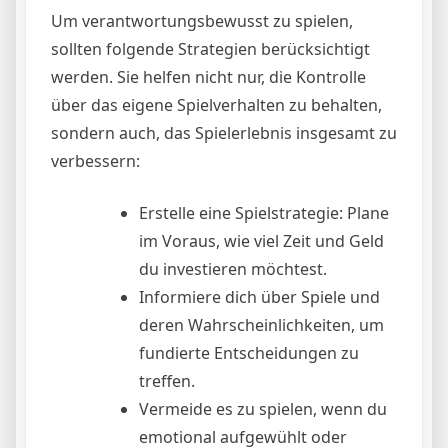
Um verantwortungsbewusst zu spielen,
sollten folgende Strategien berücksichtigt
werden. Sie helfen nicht nur, die Kontrolle
über das eigene Spielverhalten zu behalten,
sondern auch, das Spielerlebnis insgesamt zu
verbessern:
Erstelle eine Spielstrategie: Plane
im Voraus, wie viel Zeit und Geld
du investieren möchtest.
Informiere dich über Spiele und
deren Wahrscheinlichkeiten, um
fundierte Entscheidungen zu
treffen.
Vermeide es zu spielen, wenn du
emotional aufgewühlt oder