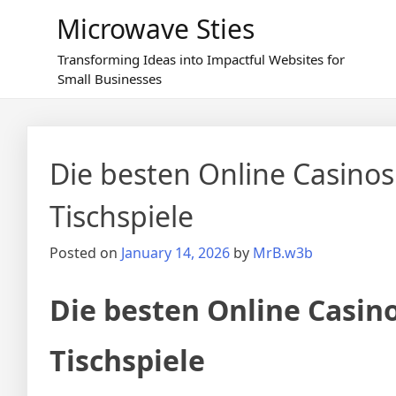
Skip
Microwave Sties
to
content
Transforming Ideas into Impactful Websites for
Small Businesses
Die besten Online Casinos
Tischspiele
Posted on
January 14, 2026
by
MrB.w3b
Die besten Online Casino
Tischspiele