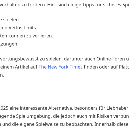
erhalten zu fördern. Hier sind einige Tipps für sicheres Spi
e spielen.
und Verlustlimits.
isten können zu verlieren.
tzungen.
antwortungsbewusst zu spielen, darunter auch Online-Foren 
einem Artikel auf
The New York Times
finden oder auf Plat
n.
2025 eine interessante Alternative, besonders für Liebhaber
fregende Spielumgebung, die jedoch auch mit Risiken verbun
und die eigene Spielweise zu beobachten. Innerhalb dieser