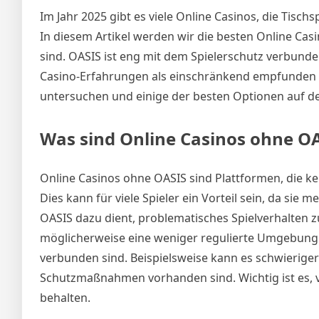
Im Jahr 2025 gibt es viele Online Casinos, die Tisc
In diesem Artikel werden wir die besten Online Casi
sind. OASIS ist eng mit dem Spielerschutz verbunden
Casino-Erfahrungen als einschränkend empfunden w
untersuchen und einige der besten Optionen auf de
Was sind Online Casinos ohne O
Online Casinos ohne OASIS sind Plattformen, die k
Dies kann für viele Spieler ein Vorteil sein, da sie
OASIS dazu dient, problematisches Spielverhalten 
möglicherweise eine weniger regulierte Umgebung. 
verbunden sind. Beispielsweise kann es schwieriger
Schutzmaßnahmen vorhanden sind. Wichtig ist es, 
behalten.