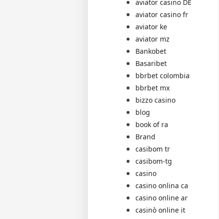
aviator casino DE
aviator casino fr
aviator ke
aviator mz
Bankobet
Basaribet
bbrbet colombia
bbrbet mx
bizzo casino
blog
book of ra
Brand
casibom tr
casibom-tg
casino
casino onlina ca
casino online ar
casinò online it