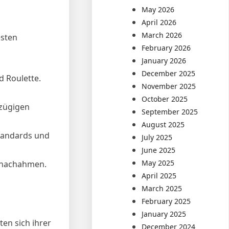
May 2026
April 2026
March 2026
esten
February 2026
January 2026
December 2025
d Roulette.
November 2025
October 2025
ßzügigen
September 2025
August 2025
standards und
July 2025
June 2025
May 2025
s nachahmen.
April 2025
March 2025
February 2025
January 2025
ten sich ihrer
December 2024