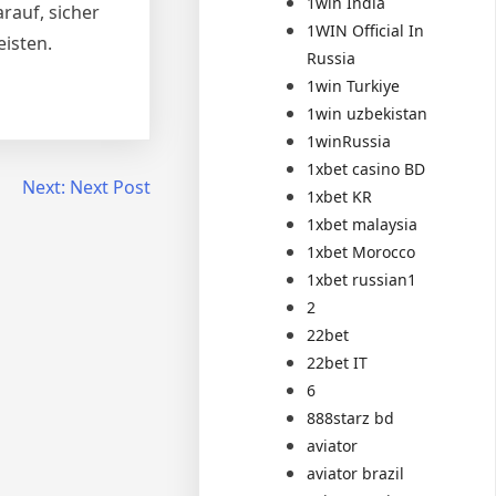
1win India
rauf, sicher
1WIN Official In
eisten.
Russia
1win Turkiye
1win uzbekistan
1winRussia
1xbet casino BD
Next:
Next Post
1xbet KR
1xbet malaysia
1xbet Morocco
1xbet russian1
2
22bet
22bet IT
6
888starz bd
aviator
aviator brazil