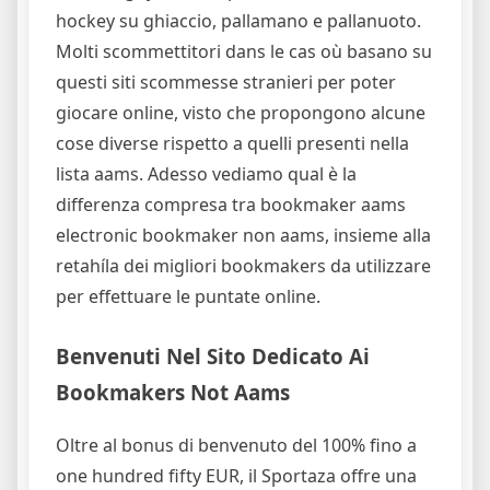
hockey su ghiaccio, pallamano e pallanuoto.
Molti scommettitori dans le cas où basano su
questi siti scommesse stranieri per poter
giocare online, visto che propongono alcune
cose diverse rispetto a quelli presenti nella
lista aams. Adesso vediamo qual è la
differenza compresa tra bookmaker aams
electronic bookmaker non aams, insieme alla
retahíla dei migliori bookmakers da utilizzare
per effettuare le puntate online.
Benvenuti Nel Sito Dedicato Ai
Bookmakers Not Aams
Oltre al bonus di benvenuto del 100% fino a
one hundred fifty EUR, il Sportaza offre una