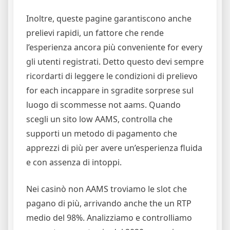
Inoltre, queste pagine garantiscono anche
prelievi rapidi, un fattore che rende
l’esperienza ancora più conveniente for every
gli utenti registrati. Detto questo devi sempre
ricordarti di leggere le condizioni di prelievo
for each incappare in sgradite sorprese sul
luogo di scommesse not aams. Quando
scegli un sito low AAMS, controlla che
supporti un metodo di pagamento che
apprezzi di più per avere un’esperienza fluida
e con assenza di intoppi.
Nei casinò non AAMS troviamo le slot che
pagano di più, arrivando anche the un RTP
medio del 98%. Analizziamo e controlliamo