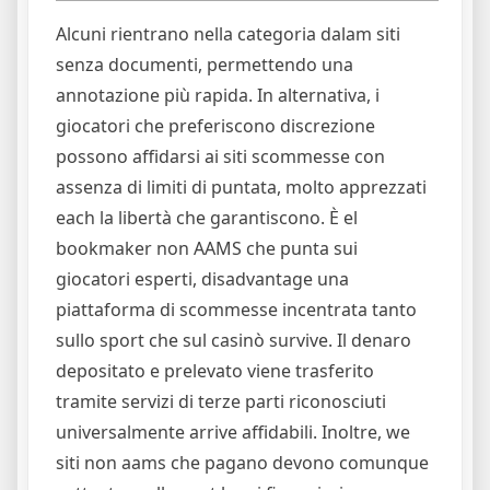
Alcuni rientrano nella categoria dalam siti
senza documenti, permettendo una
annotazione più rapida. In alternativa, i
giocatori che preferiscono discrezione
possono affidarsi ai siti scommesse con
assenza di limiti di puntata, molto apprezzati
each la libertà che garantiscono. È el
bookmaker non AAMS che punta sui
giocatori esperti, disadvantage una
piattaforma di scommesse incentrata tanto
sullo sport che sul casinò survive. Il denaro
depositato e prelevato viene trasferito
tramite servizi di terze parti riconosciuti
universalmente arrive affidabili. Inoltre, we
siti non aams che pagano devono comunque