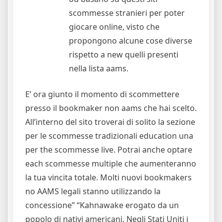
scommesse stranieri per poter
giocare online, visto che
propongono alcune cose diverse
rispetto a new quelli presenti
nella lista aams.
E’ ora giunto il momento di scommettere
presso il bookmaker non aams che hai scelto.
All’interno del sito troverai di solito la sezione
per le scommesse tradizionali education una
per the scommesse live. Potrai anche optare
each scommesse multiple che aumenteranno
la tua vincita totale. Molti nuovi bookmakers
no AAMS legali stanno utilizzando la
concessione” “Kahnawake erogato da un
popolo di nativi americani. Negli Stati Uniti i