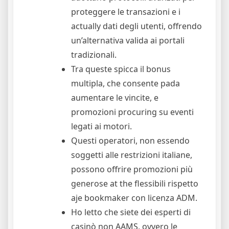
proteggere le transazioni e i
actually dati degli utenti, offrendo
un’alternativa valida ai portali
tradizionali.
Tra queste spicca il bonus
multipla, che consente pada
aumentare le vincite, e
promozioni procuring su eventi
legati ai motori.
Questi operatori, non essendo
soggetti alle restrizioni italiane,
possono offrire promozioni più
generose at the flessibili rispetto
aje bookmaker con licenza ADM.
Ho letto che siete dei esperti di
casinò non AAMS, ovvero le