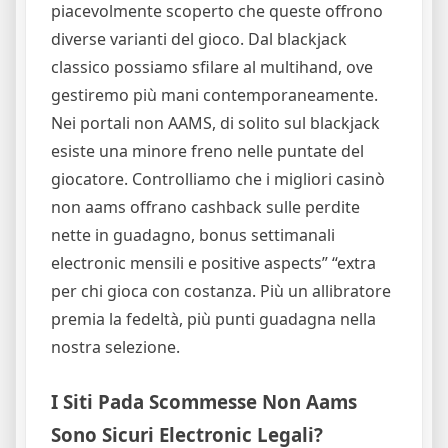
piacevolmente scoperto che queste offrono
diverse varianti del gioco. Dal blackjack
classico possiamo sfilare al multihand, ove
gestiremo più mani contemporaneamente.
Nei portali non AAMS, di solito sul blackjack
esiste una minore freno nelle puntate del
giocatore. Controlliamo che i migliori casinò
non aams offrano cashback sulle perdite
nette in guadagno, bonus settimanali
electronic mensili e positive aspects” “extra
per chi gioca con costanza. Più un allibratore
premia la fedeltà, più punti guadagna nella
nostra selezione.
I Siti Pada Scommesse Non Aams
Sono Sicuri Electronic Legali?