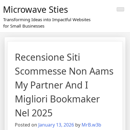
Skip
Microwave Sties
to
content
Transforming Ideas into Impactful Websites
for Small Businesses
Recensione Siti
Scommesse Non Aams
My Partner And I
Migliori Bookmaker
Nel 2025
Posted on
January 13, 2026
by
MrB.w3b