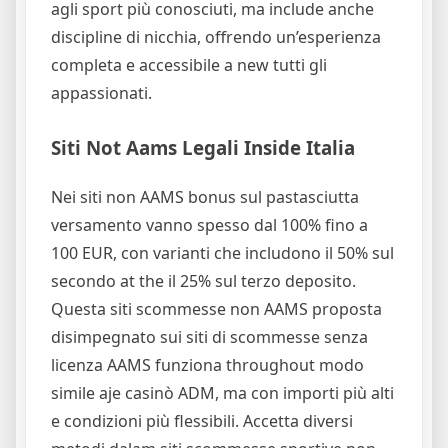
agli sport più conosciuti, ma include anche
discipline di nicchia, offrendo un’esperienza
completa e accessibile a new tutti gli
appassionati.
Siti Not Aams Legali Inside Italia
Nei siti non AAMS bonus sul pastasciutta
versamento vanno spesso dal 100% fino a
100 EUR, con varianti che includono il 50% sul
secondo at the il 25% sul terzo deposito.
Questa siti scommesse non AAMS proposta
disimpegnato sui siti di scommesse senza
licenza AAMS funziona throughout modo
simile aje casinò ADM, ma con importi più alti
e condizioni più flessibili. Accetta diversi