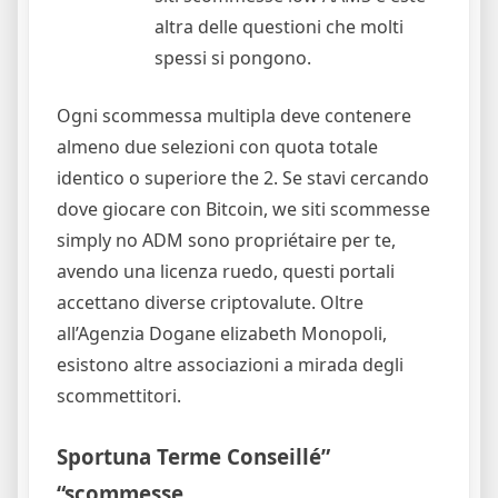
altra delle questioni che molti
spessi si pongono.
Ogni scommessa multipla deve contenere
almeno due selezioni con quota totale
identico o superiore the 2. Se stavi cercando
dove giocare con Bitcoin, we siti scommesse
simply no ADM sono propriétaire per te,
avendo una licenza ruedo, questi portali
accettano diverse criptovalute. Oltre
all’Agenzia Dogane elizabeth Monopoli,
esistono altre associazioni a mirada degli
scommettitori.
Sportuna Terme Conseillé”
“scommesse