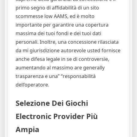
primo segno di affidabilità di un sito
scommesse low AAMS, ed è molto
importante per garantire una copertura
massima dei tuoi fondi e dei tuoi dati
personali. Inoltre, una concessione rilasciata
da mi giurisdizione autorevole usted fornisce
anche difesa legale in se di controversie,
aumentando al massimo are generally
trasparenza e una” “responsabilità
dell’operatore.
Selezione Dei Giochi
Electronic Provider Più
Ampia