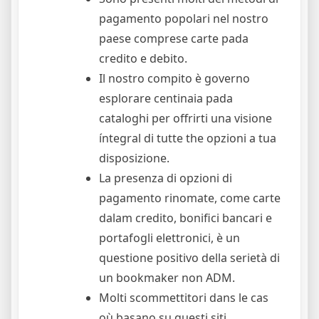
pagamento popolari nel nostro
paese comprese carte pada
credito e debito.
Il nostro compito è governo
esplorare centinaia pada
cataloghi per offrirti una visione
íntegral di tutte the opzioni a tua
disposizione.
La presenza di opzioni di
pagamento rinomate, come carte
dalam credito, bonifici bancari e
portafogli elettronici, è un
questione positivo della serietà di
un bookmaker non ADM.
Molti scommettitori dans le cas
où basano su questi siti