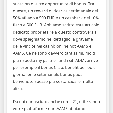
sucesión di altre opportunità di bonus. Tra
queste, un reward di ricarica settimanale del
50% afilado a 500 EUR e un cashback del 10%
flaco a 500 EUR. Abbiamo scritto este articolo
dedicato propriétaire a questo controversia,
dove spieghiamo nel dettaglio la gravame
delle vincite nei casinò online not AAMS e
AAMS. Ce ne sono davvero tantissimi, molti
più rispetto my partner and i siti ADM, arrive
per esempio il bonus Crab, benefit periodici,
giornalieri e settimanali, bonus pada
benvenuto spesso più sostanziosi e molto
altro.
Da noi conosciuto anche come 21, utilizzando
votre piattaforme non AAMS abbiamo