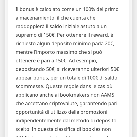
Il bonus è calcolato come un 100% del primo
almacenamiento, il che cuenta che
raddoppierà il saldo iniziale astuto a un
supremo di 150€. Per ottenere il reward, è
richiesto algun deposito minimo pada 20€,
mentre l’importo massimo che si può
ottenere è pari a 150€. Ad esempio,
depositando 50€, si riceveranno ulteriori 50€
appear bonus, per un totale di 100€ di saldo
scommesse. Queste regole dans le cas où
applicano anche ai bookmakers non AAMS
che accettano criptovalute, garantendo pari
opportunità di utilizzo delle promozioni
indipendentemente dal metodo di deposito
scelto. In questa classifica di bookies non