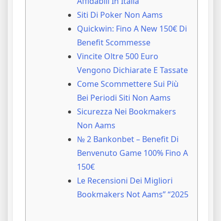
Affidabili In Italia
Siti Di Poker Non Aams
Quickwin: Fino A New 150€ Di
Benefit Scommesse
Vincite Oltre 500 Euro
Vengono Dichiarate E Tassate
Come Scommettere Sui Più
Bei Periodi Siti Non Aams
Sicurezza Nei Bookmakers
Non Aams
№ 2 Bankonbet – Benefit Di
Benvenuto Game 100% Fino A
150€
Le Recensioni Dei Migliori
Bookmakers Not Aams” “2025