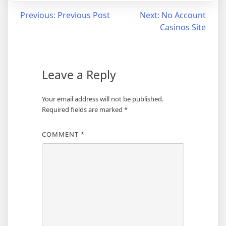
Post
Previous:
Previous Post
Next:
No Account
Casinos Site
navigation
Leave a Reply
Your email address will not be published.
Required fields are marked
*
COMMENT
*