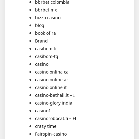
bbrbet colombia
bbrbet mx
bizzo casino
blog
book of ra
Brand
casibom tr
casibom-tg
casino
casino onlina ca
casino online ar
casinò online it
casino-bethall.it – IT
casino-glory india
casino1
casinorobocat.fi – FI
crazy time
Fairspin-casino