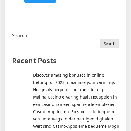
Search
Search
Recent Posts
Discover amazing bonuses in online
betting for 2023: maximize your winnings
Hoe je als beginner het meeste uit je
Malina Casino ervaring haalt Het spelen in
een casino kan een spannende en plezier
Casino-App testen: So spielst du bequem
von unterwegs In der heutigen digitalen
Welt sind Casino-Apps eine bequeme Mögli