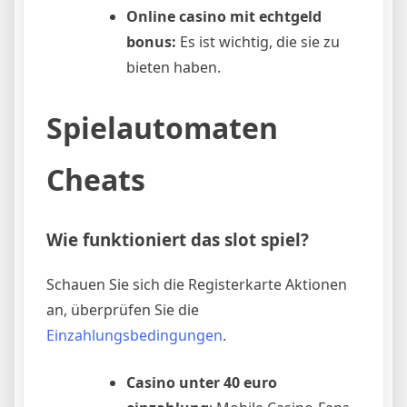
Online casino mit echtgeld
bonus:
Es ist wichtig, die sie zu
bieten haben.
Spielautomaten
Cheats
Wie funktioniert das slot spiel?
Schauen Sie sich die Registerkarte Aktionen
an, überprüfen Sie die
Einzahlungsbedingungen
.
Casino unter 40 euro