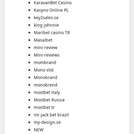
KaravanBet Casino
Kasyno Online PL
key2sales.se
king johnnie
Maribet casino TR
Masalbet
mini-review
Mini-reviews
mombrand
Mono slot
Monobrand
monobrend
mostbet italy
Mostbet Russia
mostbet tr
mr jack bet brazil
my-design.se
NEW