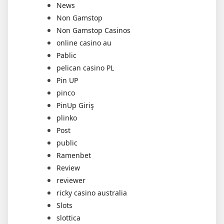
News
Non Gamstop
Non Gamstop Casinos
online casino au
Pablic
pelican casino PL
Pin UP
pinco
PinUp Giriş
plinko
Post
public
Ramenbet
Review
reviewer
ricky casino australia
Slots
slottica