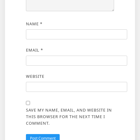
NAME
*
EMAIL
*
WEBSITE
SAVE MY NAME, EMAIL, AND WEBSITE IN
THIS BROWSER FOR THE NEXT TIME I
COMMENT.