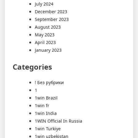
July 2024
December 2023
September 2023
August 2023
May 2023
April 2023
January 2023
Categories
! Без рубрики
1
1win Brazil
1win fr
1win India
1WIN Official In Russia
1win Turkiye
1win uzbekistan