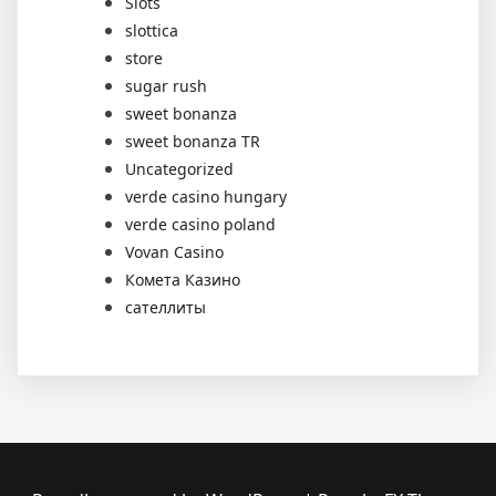
Slots
slottica
store
sugar rush
sweet bonanza
sweet bonanza TR
Uncategorized
verde casino hungary
verde casino poland
Vovan Casino
Комета Казино
сателлиты