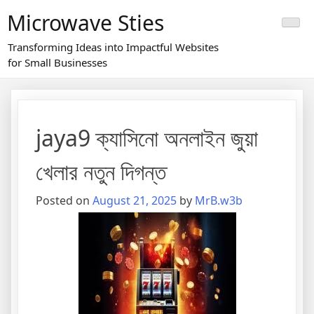
Skip
Microwave Sties
to
content
Transforming Ideas into Impactful Websites
for Small Businesses
jaya9 ক্যাসিনো অনলাইন জুয়া
খেলার নতুন দিগন্ত
Posted on
August 21, 2025
by
MrB.w3b