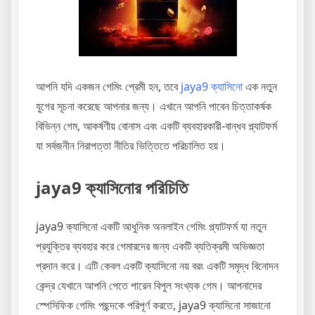
আপনি যদি একজন গেমিং প্রেমী হন, তবে
jaya9 ক্যাসিনো
এক নতুন
যুগের সূচনা করেছে আপনার জন্য। এখানে আপনি পাবেন চিত্তাকর্ষক
বিভিন্ন গেম, আকর্ষণীয় বোনাস এবং একটি ব্যবহারকারী-বান্ধব প্ল্যাটফর্ম
যা সর্বজনীন নিরাপত্তা নীতির ভিত্তিতে পরিচালিত হয়।
jaya9 ক্যাসিনোর পরিচিতি
jaya9 ক্যাসিনো একটি আধুনিক অনলাইন গেমিং প্ল্যাটফর্ম যা নতুন
প্রযুক্তির ব্যবহার করে গেমারদের জন্য একটি ব্যতিক্রমী অভিজ্ঞতা
প্রদান করে। এটি কেবল একটি ক্যাসিনো নয় বরং একটি সমৃদ্ধ বিনোদন
কেন্দ্র যেখানে আপনি পেতে পারেন বিপুল সংখ্যক গেম। আপনাদের
স্পেসিফিক গেমিং পছন্দকে পরিপূর্ণ করতে, jaya9 ক্যাসিনো সাজানো