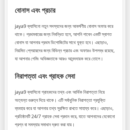
বোনাস এবং প্রচার
jaya9 ক্যাসিনো নতুন সদস্যদের জন্য আকর্ষণীয় বোনাস অফার করে
থাকে। প্রথমবারের জন্য নিবন্ধিত হলে, আপনি পাবেন একটি স্বাগত
বোনাস যা আপনার প্রথম ডিপোজিটের সাথে যুক্ত হবে। এছাড়াও,
নিয়মিত প্লেয়ারদের জন্য বিভিন্ন প্রচার এবং অফারও উপলব্ধ রয়েছে,
যা আপনার গেমিং অভিজ্ঞতাকে আরও আনন্দদায়ক করে তোলে।
নিরাপত্তা এবং গ্রাহক সেবা
jaya9 ক্যাসিনো গ্রাহকদের তথ্য এবং আর্থিক নিরাপত্তা নিয়ে
অত্যন্ত গুরুত্ব দিয়ে থাকে। এটি সর্বাধুনিক নিরাপত্তা প্রযুক্তি
ব্যবহার করে যা আপনার তথ্য সুরক্ষিত রাখতে সাহায্য করে। এছাড়াও,
প্রতিষ্ঠানটি 24/7 গ্রাহক সেবা প্রদান করে, যাতে আপনাদের যেকোনো
প্রশ্ন বা সমস্যার সমাধান দ্রুত করা যায়।