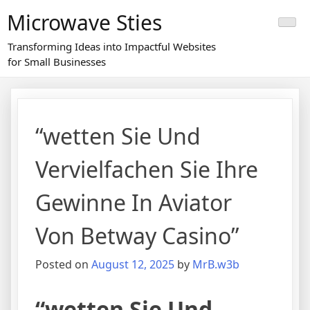
Skip
Microwave Sties
to
content
Transforming Ideas into Impactful Websites
for Small Businesses
“wetten Sie Und
Vervielfachen Sie Ihre
Gewinne In Aviator
Von Betway Casino”
Posted on
August 12, 2025
by
MrB.w3b
“wetten Sie Und