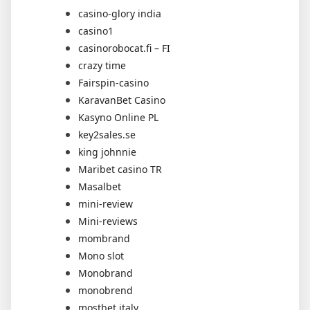
casino-glory india
casino1
casinorobocat.fi – FI
crazy time
Fairspin-casino
KaravanBet Casino
Kasyno Online PL
key2sales.se
king johnnie
Maribet casino TR
Masalbet
mini-review
Mini-reviews
mombrand
Mono slot
Monobrand
monobrend
mostbet italy