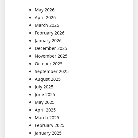
May 2026
April 2026
March 2026
February 2026
January 2026
December 2025
November 2025
October 2025
September 2025
August 2025
July 2025
June 2025
May 2025
April 2025
March 2025
February 2025
January 2025