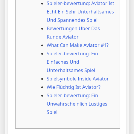
Spieler-bewertung: Aviator Ist
Echt Ein Sehr Unterhaltsames
Und Spannendes Spiel
Bewertungen Über Das
Runde Aviator
What Can Make Aviator #1?
Spieler-bewertung: Ein
Einfaches Und
Unterhaltsames Spiel
Spielsymbole Inside Aviator
Wie Flüchtig Ist Aviator?
Spieler-bewertung: Ein
Unwahrscheinlich Lustiges
Spiel