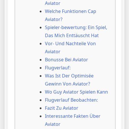
Aviator
Welche Funktionen Cap
Aviator?
Spieler-bewertung: Ein Spiel,
Das Mich Enttäuscht Hat
Vor- Und Nachteile Von
Aviator
Bonusse Bei Aviator
Flugverlauf:
Was Ist Der Optimisée
Gewinn Von Aviator?
Wo Guy Aviator Spielen Kann
Flugverlauf Beobachten:
Fazit Zu Aviator
Interessante Fakten Über
Aviator