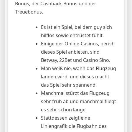
Bonus, der Cashback-Bonus und der
Treuebonus.
Es ist ein Spiel, bei dem guy sich
hilflos sowie entrüstet fühlt.
Einige der Online-Casinos, perish
dieses Spiel anbieten, sind
Betway, 22Bet und Casino Sino.
Man weiß nie, wann das Flugzeug
landen wird, und dieses macht
das Spiel sehr spannend.
Manchmal stürzt das Flugzeug
sehr früh ab und manchmal fliegt
es sehr schon lange.
Stattdessen zeigt eine
Liniengrafik die Flugbahn des