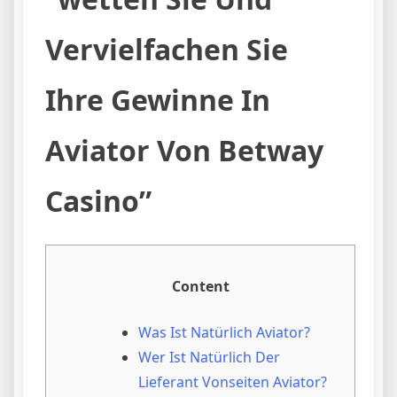
Vervielfachen Sie
Ihre Gewinne In
Aviator Von Betway
Casino”
Content
Was Ist Natürlich Aviator?
Wer Ist Natürlich Der
Lieferant Vonseiten Aviator?