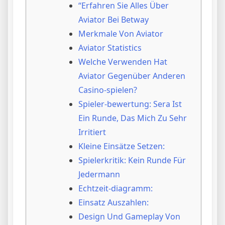
“Erfahren Sie Alles Über
Aviator Bei Betway
Merkmale Von Aviator
Aviator Statistics
Welche Verwenden Hat
Aviator Gegenüber Anderen
Casino-spielen?
Spieler-bewertung: Sera Ist
Ein Runde, Das Mich Zu Sehr
Irritiert
Kleine Einsätze Setzen:
Spielerkritik: Kein Runde Für
Jedermann
Echtzeit-diagramm:
Einsatz Auszahlen:
Design Und Gameplay Von