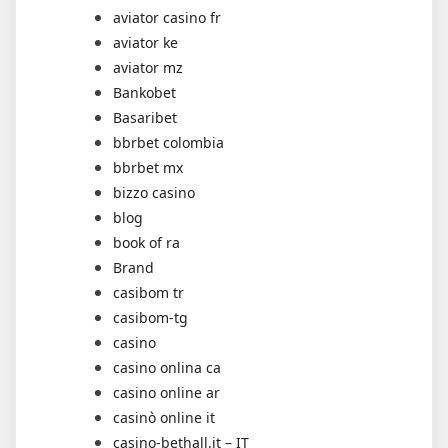
aviator casino fr
aviator ke
aviator mz
Bankobet
Basaribet
bbrbet colombia
bbrbet mx
bizzo casino
blog
book of ra
Brand
casibom tr
casibom-tg
casino
casino onlina ca
casino online ar
casinò online it
casino-bethall.it – IT