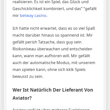
realisieren. Es ist ein Spiel, das Glück und
Geschicklichkeit kombiniert, und das” “gefällt
mir
betway casino
.
Ich hätte nicht erwartet, dass es so viel Spaß
macht darüber hinaus so spannend ist. Mir
gefällt perish Tatsache, dass guy sein
Risikoniveau überwachen und entscheiden
kann, wann man aufhören will. Mir gefällt
auch der automatische Modus, mit unserem
man spielen kann, ohne sich kklk Spiels
bewusst zu sein.
Wer Ist Natürlich Der Lieferant Von
Aviator?