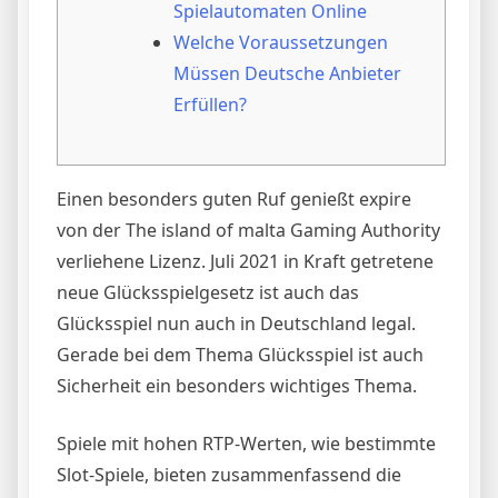
Spielautomaten Online
Welche Voraussetzungen
Müssen Deutsche Anbieter
Erfüllen?
Einen besonders guten Ruf genießt expire
von der The island of malta Gaming Authority
verliehene Lizenz. Juli 2021 in Kraft getretene
neue Glücksspielgesetz ist auch das
Glücksspiel nun auch in Deutschland legal.
Gerade bei dem Thema Glücksspiel ist auch
Sicherheit ein besonders wichtiges Thema.
Spiele mit hohen RTP-Werten, wie bestimmte
Slot-Spiele, bieten zusammenfassend die