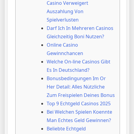
Casino Verweigert
Auszahlung Von
Spielverlusten
Darf Ich In Mehreren Casinos
Gleichzeitig Boni Nutzen?
Online Casino
Gewinnchancen
Welche On-line Casinos Gibt
Es In Deutschland?
Bonusbedingungen Im Or
Her Detail: Alles Nützliche
Zum Freispielen Deines Bonus
Top 9 Echtgeld Casinos 2025
Bei Welchen Spielen Koennte
Man Echtes Geld Gewinnen?
Beliebte Echtgeld