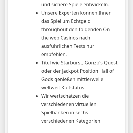
und sichere Spiele entwickeln.
Unsere Experten können Ihnen
das Spiel um Echtgeld
throughout den folgenden On
the web Casinos nach
ausführlichen Tests nur
empfehlen.
Titel wie Starburst, Gonzo’s Quest
oder der Jackpot Position Hall of
Gods genießen mittlerweile
weltweit Kultstatus.
Wir wertschätzen die
verschiedenen virtuellen
Spielbanken in sechs
verschiedenen Kategorien.