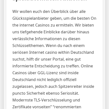
Wir wollen euch den Überblick über alle
Glücksspielanbieter geben, um die besten On
the internet Casinos zu ermitteln. Wir bieten
uns tiefgehende Einblicke darüber hinaus
verlässliche Informationen zu diesen
Schlüsselthemen. Wenn du nach einem
seriösen Internet casino within Deutschland
suchst, hilft dir unser Portal, eine gut
informierte Entscheidung zu treffen. Online
Casinos über GGL-Lizenz sind inside
Deutschland nicht lediglich offiziell
zugelassen, jedoch auch Spitzenreiter inside
puncto Sicherheit ebenso Seriosität.
Modernste TLS-Verschlüsselung und
Zertifikate vonseiten” “renommierten