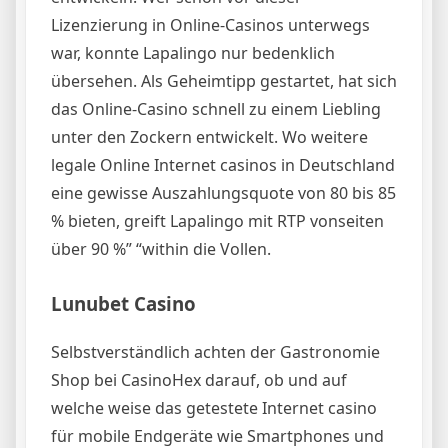
Lizenzierung in Online-Casinos unterwegs
war, konnte Lapalingo nur bedenklich
übersehen. Als Geheimtipp gestartet, hat sich
das Online-Casino schnell zu einem Liebling
unter den Zockern entwickelt. Wo weitere
legale Online Internet casinos in Deutschland
eine gewisse Auszahlungsquote von 80 bis 85
% bieten, greift Lapalingo mit RTP vonseiten
über 90 %” “within die Vollen.
Lunubet Casino
Selbstverständlich achten der Gastronomie
Shop bei CasinoHex darauf, ob und auf
welche weise das getestete Internet casino
für mobile Endgeräte wie Smartphones und