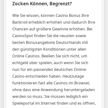
Zocken Können, Begrenzt?
Wie Sie wissen, können Casino Bonus Ihre
Bankroll erheblich erhöhen und dadurch Ihre
Chancen auf größere Gewinne erhöhen. Bei
CasinoSpot finden Sie die neusten sowie
besten Bonusangebote Deutschlands mit
den günstigsten Konditionen unter allen
Online Casinos. Beeilen Sie sich nicht, um
echtgeld über spielen, auch wenn Sie sich
nun für ein passendes deutsches Online-
Casino entschieden haben. Heutzutage
funktionieren fast alle Casinos im Browser,
ohne dass eine Anwendung heruntergeladen
werden so muss. Sie müssen lediglich ein
Spieleportal im Internet finden und es öffnen,