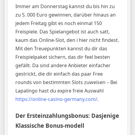
Immer am Donnerstag kannst du bis hin zu
zu 5. 000 Euro gewinnen, darüber hinaus an
jedem Freitag gibt es noch einmal 150
Freispiele. Das Spielangebot ist auch satt,
kaum das Online-Slot, den i hier nicht findest.
Mit den Treuepunkten kannst du dir das
Freispielpaket sichern, das dir feel besten
gefällt. Da sind andere Anbieter einfacher
gestrickt, die dir einfach das paar Free
rounds von bestimmten Slots zuweisen – Bei
Lapalingo hast du expire freie Auswahl
https://online-casino-germany.com/
.
Der Ersteinzahlungsbonus: Dasjenige
Klassische Bonus-modell