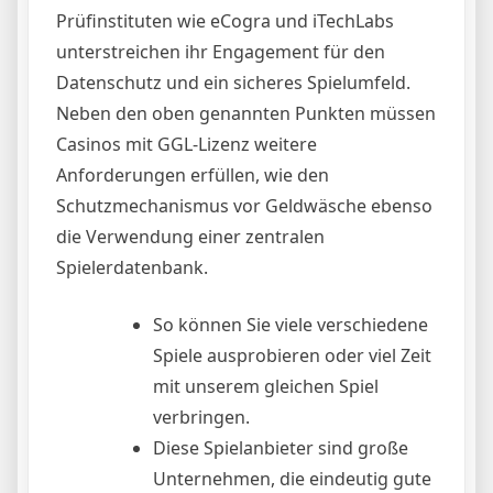
Prüfinstituten wie eCogra und iTechLabs
unterstreichen ihr Engagement für den
Datenschutz und ein sicheres Spielumfeld.
Neben den oben genannten Punkten müssen
Casinos mit GGL-Lizenz weitere
Anforderungen erfüllen, wie den
Schutzmechanismus vor Geldwäsche ebenso
die Verwendung einer zentralen
Spielerdatenbank.
So können Sie viele verschiedene
Spiele ausprobieren oder viel Zeit
mit unserem gleichen Spiel
verbringen.
Diese Spielanbieter sind große
Unternehmen, die eindeutig gute