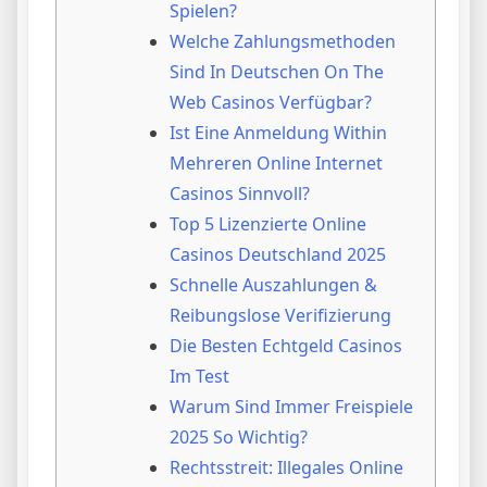
Spielen?
Welche Zahlungsmethoden
Sind In Deutschen On The
Web Casinos Verfügbar?
Ist Eine Anmeldung Within
Mehreren Online Internet
Casinos Sinnvoll?
Top 5 Lizenzierte Online
Casinos Deutschland 2025
Schnelle Auszahlungen &
Reibungslose Verifizierung
Die Besten Echtgeld Casinos
Im Test
Warum Sind Immer Freispiele
2025 So Wichtig?
Rechtsstreit: Illegales Online