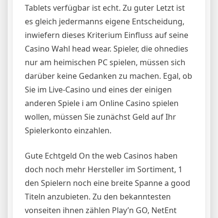
Tablets verfügbar ist echt. Zu guter Letzt ist
es gleich jedermanns eigene Entscheidung,
inwiefern dieses Kriterium Einfluss auf seine
Casino Wahl head wear. Spieler, die ohnedies
nur am heimischen PC spielen, müssen sich
darüber keine Gedanken zu machen. Egal, ob
Sie im Live-Casino und eines der einigen
anderen Spiele i am Online Casino spielen
wollen, müssen Sie zunächst Geld auf Ihr
Spielerkonto einzahlen.
Gute Echtgeld On the web Casinos haben
doch noch mehr Hersteller im Sortiment, 1
den Spielern noch eine breite Spanne a good
Titeln anzubieten. Zu den bekanntesten
vonseiten ihnen zählen Play’n GO, NetEnt