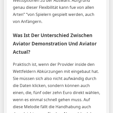
Wettoptionen zu der Auswahl. Aufgrund
genau dieser Flexibilität kann fue von allen
Arten” “von Spielern gespielt werden, auch
von Anfängern.
Was Ist Der Unterschied Zwischen
Aviator Demonstration Und Aviator
Actual?
Praktisch ist, wenn der Provider inside den
Wettfeldern Abkürzungen mit eingebaut hat.
Sie müssen sich also nicht aufwändig durch
die Daten klicken, sondern können auch
einen, die, fünf oder zehn Euro direkt wählen,
wenn es einmal schnell gehen muss. Auf
diese Melodie fällt die Handhabung auch