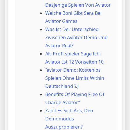
Dasjenige Spielen Von Aviator
Welche Boni Gibt Sera Bei
Aviator Games
Was Ist Der Unterschied
Zwischen Aviator Demo Und
Aviator Real?
Als Profi-spieler Sage Ich:
Aviator Ist 12 Vonseiten 10
“aviator Demo: Kostenlos
Spielen Ohne Limits Within
Deutschland 🚀
Benefits Of Playing Free Of
Charge Aviator”
Zahlt Es Sich Aus, Den
Demomodus
Auszuprobieren?