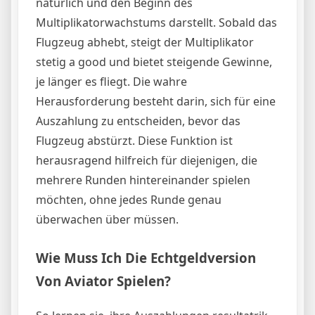
natürlich und den Beginn des
Multiplikatorwachstums darstellt. Sobald das
Flugzeug abhebt, steigt der Multiplikator
stetig a good und bietet steigende Gewinne,
je länger es fliegt. Die wahre
Herausforderung besteht darin, sich für eine
Auszahlung zu entscheiden, bevor das
Flugzeug abstürzt. Diese Funktion ist
herausragend hilfreich für diejenigen, die
mehrere Runden hintereinander spielen
möchten, ohne jedes Runde genau
überwachen über müssen.
Wie Muss Ich Die Echtgeldversion
Von Aviator Spielen?