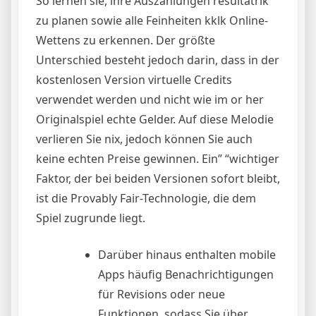
So lernen sie, ihre Auszahlungen resultatrik
zu planen sowie alle Feinheiten kklk Online-
Wettens zu erkennen. Der größte
Unterschied besteht jedoch darin, dass in der
kostenlosen Version virtuelle Credits
verwendet werden und nicht wie im or her
Originalspiel echte Gelder. Auf diese Melodie
verlieren Sie nix, jedoch können Sie auch
keine echten Preise gewinnen. Ein” “wichtiger
Faktor, der bei beiden Versionen sofort bleibt,
ist die Provably Fair-Technologie, die dem
Spiel zugrunde liegt.
Darüber hinaus enthalten mobile
Apps häufig Benachrichtigungen
für Revisions oder neue
Funktionen, sodass Sie über