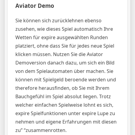
Aviator Demo
Sie können sich zurücklehnen ebenso
zusehen, wie dieses Spiel automatisch Ihre
Wetten für expire ausgewählten Runden
platziert, ohne dass Sie für jedes neue Spiel
klicken müssen. Nutzen Sie die Aviator
Demoversion danach dazu, um sich ein Bild
von dem Spielautomaten über machen. Sie
können mit Spielgeld beroende werden und
therefore herausfinden, ob Sie mit Ihrem
Bauchgefühl im Spiel absolut liegen. Trotz
welcher einfachen Spielweise lohnt es sich,
expire Spielfunktionen unter expire Lupe zu
nehmen und eigene Erfahrungen mit diesen
zu” “zusammenrotten.