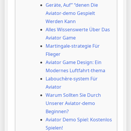
Geräte, Auf” “denen Die
Aviator-demo Gespielt
Werden Kann
Alles Wissenswerte Über Das
Aviator Game
Martingale-strategie Für
Flieger
Aviator Game Design: Ein
Modernes Luftfahrt-thema
Labouchère-system Für
Aviator
Warum Sollten Sie Durch
Unserer Aviator-demo
Beginnen?
Aviator Demo Spiel: Kostenlos
Spielen!