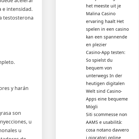
 puede acelerar
het meeste uit je
 e intensidad.
Malina Casino
la testosterona
ervaring haalt Het
spelen in een casino
kan een spannende
en plezier
Casino-App testen:
So spielst du
pleto.
bequem von
unterwegs In der
heutigen digitalen
ores y harán
Welt sind Casino-
Apps eine bequeme
Mögli
grasa son
Siti scommesse non
nyecciones, u
AAMS e usabilità:
monales u
cosa notano davvero
i giocatori online
antadores de