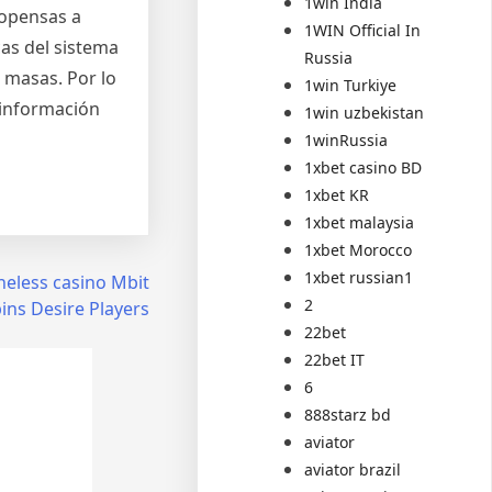
1win India
ropensas a
1WIN Official In
as del sistema
Russia
e masas. Por lo
1win Turkiye
 información
1win uzbekistan
1winRussia
1xbet casino BD
1xbet KR
1xbet malaysia
1xbet Morocco
1xbet russian1
eless casino Mbit
2
ins Desire Players
22bet
22bet IT
6
888starz bd
aviator
aviator brazil