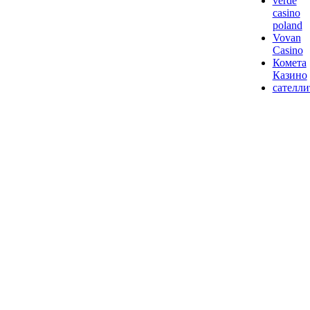
verde
casino
poland
Vovan
Casino
Комета
Казино
сателл