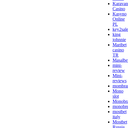
Karavan
Casino
Kasyno
Online
PL
key2sale
king
johnnie
Maribet
casino
TR
Masalbe
mini-
review
Mini-
reviews
mombra
Mono
slot
Monobr
monobr
mostbet
italy
Mostbet
Russia