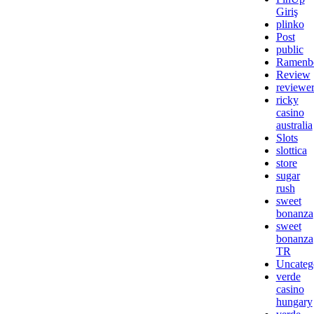
Giriş
plinko
Post
public
Ramenb
Review
reviewe
ricky
casino
australia
Slots
slottica
store
sugar
rush
sweet
bonanza
sweet
bonanza
TR
Uncateg
verde
casino
hungary