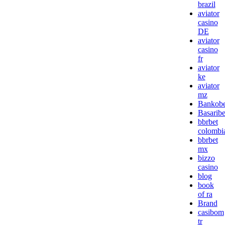
brazil
aviator
casino
DE
aviator
casino
fr
aviator
ke
aviator
mz
Bankobe
Basaribe
bbrbet
colombi
bbrbet
mx
bizzo
casino
blog
book
of ra
Brand
casibom
tr