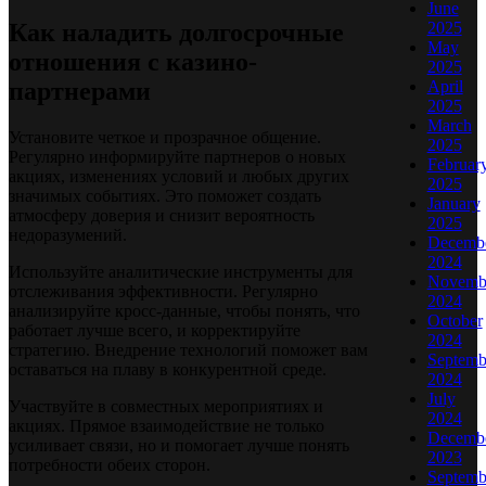
June
Как наладить долгосрочные
2025
May
отношения с казино-
2025
партнерами
April
2025
March
Установите четкое и прозрачное общение.
2025
Регулярно информируйте партнеров о новых
Februar
акциях, изменениях условий и любых других
2025
значимых событиях. Это поможет создать
January
атмосферу доверия и снизит вероятность
2025
недоразумений.
Decemb
2024
Используйте аналитические инструменты для
Novemb
отслеживания эффективности. Регулярно
2024
анализируйте кросс-данные, чтобы понять, что
October
работает лучше всего, и корректируйте
2024
стратегию. Внедрение технологий поможет вам
Septemb
оставаться на плаву в конкурентной среде.
2024
July
Участвуйте в совместных мероприятиях и
2024
акциях. Прямое взаимодействие не только
Decemb
усиливает связи, но и помогает лучше понять
2023
потребности обеих сторон.
Septemb