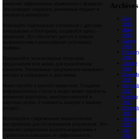
наиболее эффективные объявления и форматы.
Archives
Это поможет сократить рекламный бюджет и
увеличить конверсию.
May
2026
Развивайте партнерские отношения с другими
April
площадками и блогерами, создавайте кросс-
2026
промоции. Это обеспечит доступ к новым
March
пользователям и разнообразит источники
2026
трафика.
Februar
2026
Предлагайте эксклюзивные бонусные
January
предложения или акции для привлечения
2026
клиентов. Уникальные предложения вызывают
Decemb
интерес и побуждают к действиям.
2025
Инвестируйте в контент-маркетинг. Создание
Novemb
информативных статей и видео может привлечь
2025
внимание аудитории, заинтересованной в
October
азартных играх, и повысить доверие к вашему
2025
ресурсу.
Septemb
2025
Используйте современные аналитические
August
инструменты для отслеживания результатов. Это
2025
позволит оперативно вносить коррективы в
July
стратегию и повышать её эффективность.
2025