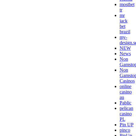
mostbet
tr
mr
jack
bet
brazil
my-
design.s
NEW
News
Non
Gamsto
Non
Gamsto
Casinos
online
casino
au
Pablic
pelican
casino
PL
Pin UP
pinco
PinUp