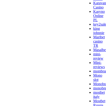
Karavan
Casino
Kasyno
Online
PL
key2sale
king
johnnie
Maribet
casino
TR
Masalbe
mini-
review
Mini-
reviews
mombra
Mono
slot
Monobr
monobr
mostbet
italy
Mostbet
Russia