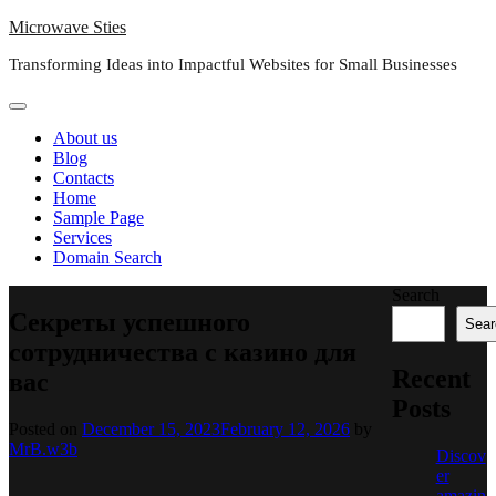
Skip
Microwave Sties
to
Transforming Ideas into Impactful Websites for Small Businesses
content
About us
Blog
Contacts
Home
Sample Page
Services
Domain Search
Search
Секреты успешного
Sear
сотрудничества с казино для
Recent
вас
Posts
Posted on
December 15, 2023
February 12, 2026
by
MrB.w3b
Discov
er
amazin