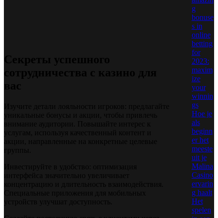
g
bonuse
s in
online
betting
for
Секреты успешного
2023:
maxim
сотрудничества с казино для
ize
вас
your
winnin
gs
Изучите детали лояльности игроков: предлагайте
Hoe je
уникальные бонусы и акции, чтобы привлечь
als
внимание аудитории. Повышайте интерес к
beginn
услугам, используя качественный контент и
er het
акции, направленные на конкретные целевые
meeste
группы.
uit je
Malina
Инвестируйте в удобство: оптимизация
Casino
интерфейса значительно увеличивает
ervarin
концентрацию и длительность взаимодействия.
g haalt
Специальные приложения для мобильных
Het
устройств улучшат доступность.
spelen